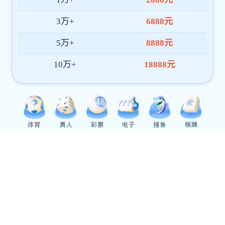
在线留言
二维码
TOP
在线客服
x
威廉希尔官方平台 - WilliamHill中文官
网: 在线客服
20:50
您好，很高兴为您服务！
威廉希尔官方平台 - WilliamHill中文官
网: 在线客服
20:50
您好，可以留下您的手机电话吗？